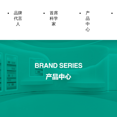
品牌
首席
产
代言
科学
品
人
家
中
心