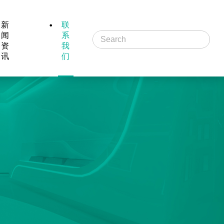
新
联
闻
系
资
我
讯
们