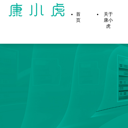
首
关于
页
康小
虎