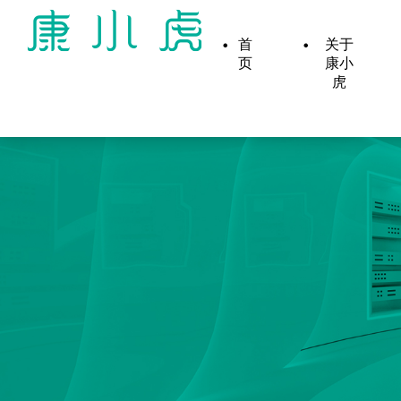
首
关于
页
康小
虎