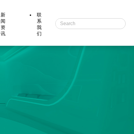
新
联
闻
系
资
我
讯
们