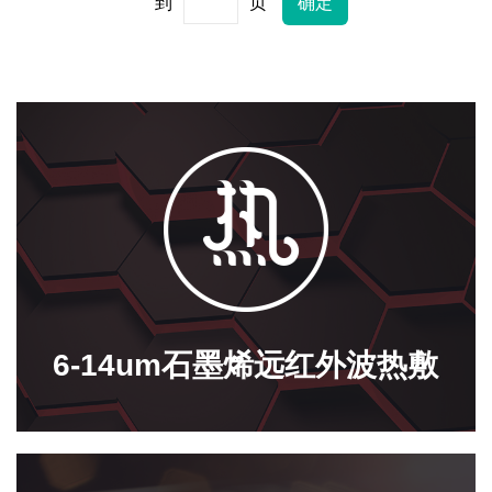
到
页
6-14um石墨烯远红外波热敷