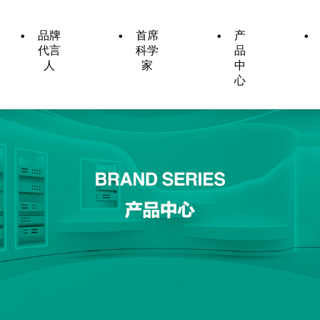
品牌
首席
产
代言
科学
品
人
家
中
心