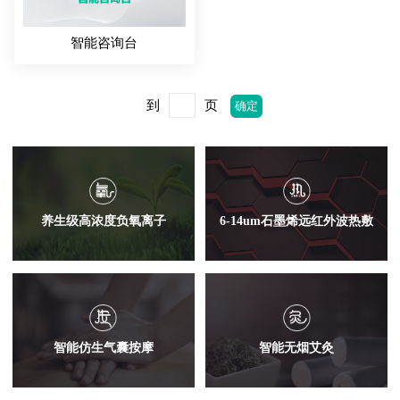
智能咨询台
到
页
养生级高浓度负氧离子
6-14um石墨烯远红外波热敷
智能仿生气囊按摩
智能无烟艾灸